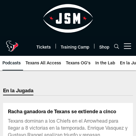
Skip
to
main
content
Tickets
Training Camp
Shop
Open menu button
Podcasts
Texans All Access
Texans OG's
In the Lab
En la J
Texans Listen | Houston Texans 
En la Jugada
Racha ganadora de Texans se extiende a cinco
Texans dominan a los Chiefs en el Arrowhead para
llegar a 8 victorias en la temporada. Enrique Vasquez y
Gustavo Rangel analizan triunfo y repasan