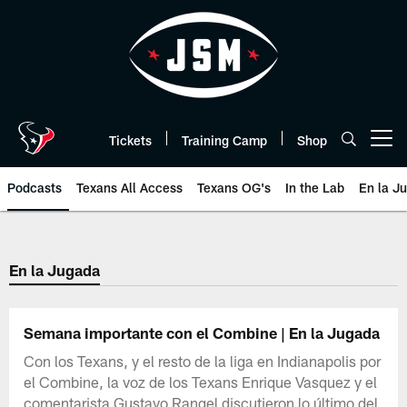
Skip
to
main
content
Tickets
Training Camp
Shop
Open menu button
Podcasts
Texans All Access
Texans OG's
In the Lab
En la J
Texans Listen | Houston Texans 
En la Jugada
Semana importante con el Combine | En la Jugada
Con los Texans, y el resto de la liga en Indianapolis por
el Combine, la voz de los Texans Enrique Vasquez y el
comentarista Gustavo Rangel discutieron lo último del