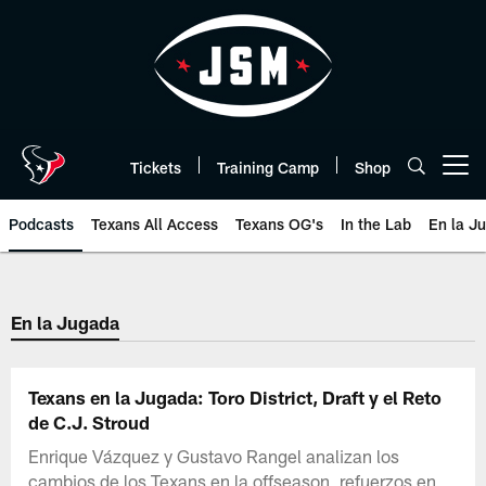
Skip
to
main
content
Tickets
Training Camp
Shop
Open menu button
Podcasts
Texans All Access
Texans OG's
In the Lab
En la J
Texans Listen | Houston Texans 
En la Jugada
Texans en la Jugada: Toro District, Draft y el Reto
de C.J. Stroud
Enrique Vázquez y Gustavo Rangel analizan los
cambios de los Texans en la offseason, refuerzos en