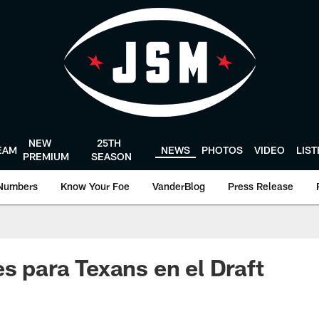
NEW
25TH
EAM
NEWS
PHOTOS
VIDEO
LIS
PREMIUM
SEASON
Numbers
Know Your Foe
VanderBlog
Press Release
es para Texans en el Draft