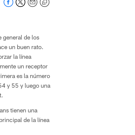
 general de los
ace un buen rato.
rzar la línea
emente un receptor
primera es la número
54 y 55 y luego una
t.
xans tienen una
rincipal de la línea