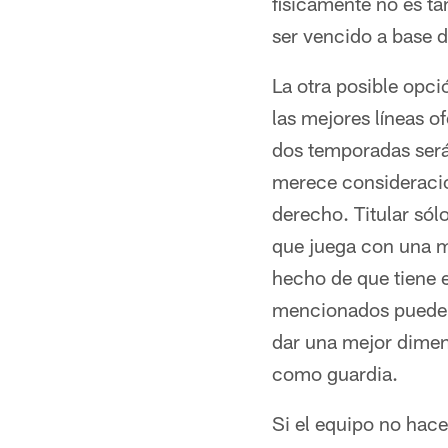
físicamente no es t
ser vencido a base 
La otra posible opci
las mejores líneas o
dos temporadas será
merece consideració
derecho. Titular sól
que juega con una me
hecho de que tiene e
mencionados pueden 
dar una mejor dimens
como guardia.
Si el equipo no hace