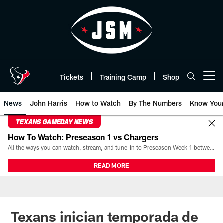
Skip
to
main
content
Tickets
Training Camp
Shop
Open menu button
News
John Harris
How to Watch
By The Numbers
Know You
TEXANS GAMEDAY NEWS
How To Watch: Preseason 1 vs Chargers
All the ways you can watch, stream, and tune-in to Preseason Week 1 between the Texans and the Los Angeles Chargers at Reliant Stadium on August 13.
READ MORE
Texans inician temporada de