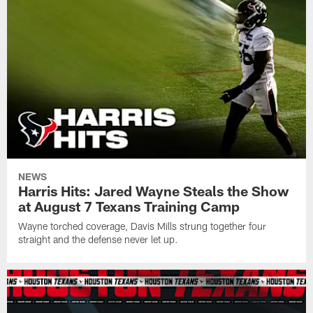
NEWS
Harris Hits: Jared Wayne Steals the Show
at August 7 Texans Training Camp
Wayne torched coverage, Davis Mills strung together four
straight and the defense never let up.