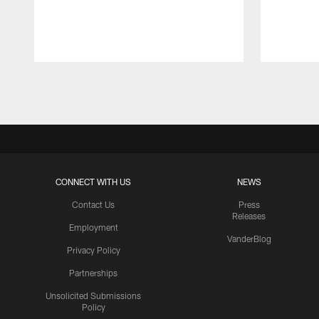
Pause
Play
CONNECT WITH US
NEWS
Contact Us
Press
Releases
Employment
VanderBlog
Privacy Policy
Partnerships
Unsolicited Submissions
Policy