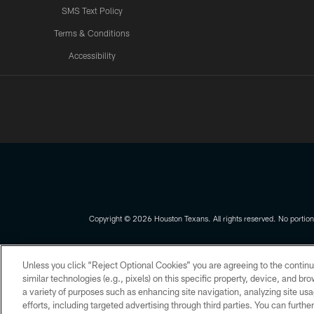
SMS Text Policy
Terms & Conditions
Accessibility
Texans App
Copyright © 2026 Houston Texans. All rights reserved. No portion
PRIVACY POLICY
ACCESSIBILITY
Unless you click “Reject Optional Cookies” you are agreeing to the continu
similar technologies (e.g., pixels) on this specific property, device, and b
a variety of purposes such as enhancing site navigation, analyzing site usa
efforts, including targeted advertising through third parties. You can furth