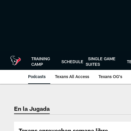
Skip
to
main
content
TRAINING
SINGLE GAME
SCHEDULE
T
CAMP
SUITES
Podcasts
Texans All Access
Texans OG's
Texans Listen | Ho
En la Jugada
Texans aprovechan semana libre