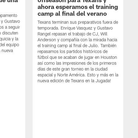
ahora esperamos el training
camp al final del verano
ampamento
 y Gustavo
Texans terminan sus preparativos fuera de
s a seguir
temporada. Enrique Vasquez y Gustavo
n discuten
Rangel repasan el trabajo de CJ, Will
quicia y la
Anderson y compañía con la mirada hacia
del equipo
el training camp al final de Julio. También
a nueva
repasamos los partidos históricos de
.
fútbol que se acaban de jugar en Houston
así como las impresiones de los primeros
días de este gran torneo en la ciudad
espacial y Norte América. Esto y más en la
nueva edición de Texans en la Jugada!
L
p
G
e
a
m
S