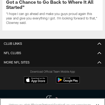
Got a Chance to Go Back to Where It All
Started"
"I hope I can go ahead and make you guys proud again this
year and give you everything I got. I'm looking forward to that,"
Clowney said.
CLUB LINKS
NFL CLUBS
MORE NFL SITES
Download Official Team Mobile App