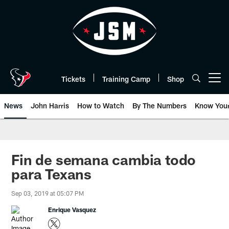
Skip
to
main
content
Tickets
Training Camp
Shop
Open menu button
News
John Harris
How to Watch
By The Numbers
Know You
Fin de semana cambia todo
para Texans
Sep 03, 2019 at 05:07 PM
Enrique Vasquez