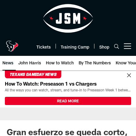
Skip
to
main
content
Tickets
Training Camp
Shop
Open menu button
News
John Harris
How to Watch
By The Numbers
Know You
TEXANS GAMEDAY NEWS
How To Watch: Preseason 1 vs Chargers
All the ways you can watch, stream, and tune-in to Preseason Week 1 between the Texans and the Los Angeles Chargers at Reliant Stadium on August 13.
READ MORE
Gran esfuerzo se queda corto,