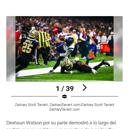
1 / 39
Zachary Scott Tarrant; ZacharyTarrant.com/Zachary Scott Tarrant
ZacharyTarrant.com
Pause
Pause
Play
Play
Deshaun Watson por su parte demostró a lo largo del