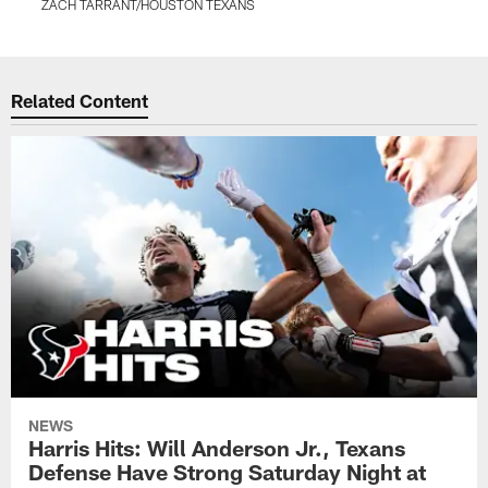
ZACH TARRANT/HOUSTON TEXANS
Pause
Pause
Play
Play
Related Content
NEWS
Harris Hits: Will Anderson Jr., Texans
Defense Have Strong Saturday Night at