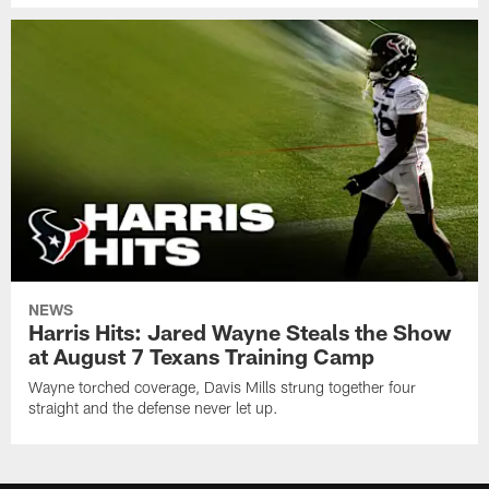
NEWS
Harris Hits: Jared Wayne Steals the Show
at August 7 Texans Training Camp
Wayne torched coverage, Davis Mills strung together four
straight and the defense never let up.