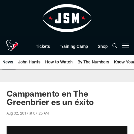
Skip
to
main
content
Tickets
Training Camp
Shop
Open menu button
News
John Harris
How to Watch
By The Numbers
Know You
Campamento en The
Greenbrier es un éxito
Aug 02, 2017 at 07:25 AM