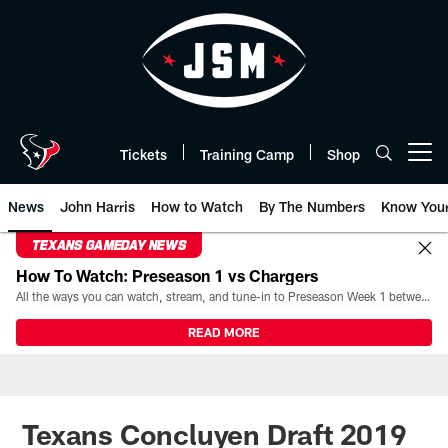
Skip
to
main
content
Tickets
Training Camp
Shop
Open menu button
News
John Harris
How to Watch
By The Numbers
Know You
TEXANS GAMEDAY NEWS
How To Watch: Preseason 1 vs Chargers
All the ways you can watch, stream, and tune-in to Preseason Week 1 between the Texans and the Los Angeles Chargers at Reliant Stadium on August 13.
READ MORE
Texans Concluyen Draft 2019