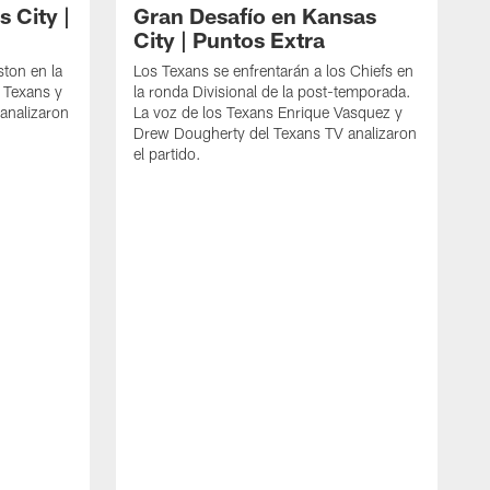
 City |
Gran Desafío en Kansas
City | Puntos Extra
ton en la
Los Texans se enfrentarán a los Chiefs en
s Texans y
la ronda Divisional de la post-temporada.
analizaron
La voz de los Texans Enrique Vasquez y
Drew Dougherty del Texans TV analizaron
el partido.
L
d
T
D
p