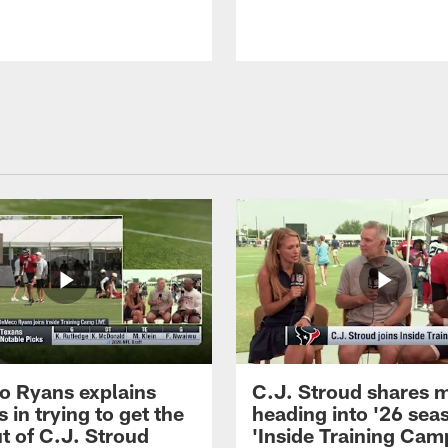
 Ryans explains
C.J. Stroud shares 
 in trying to get the
heading into '26 sea
t of C.J. Stroud
'Inside Training Camp