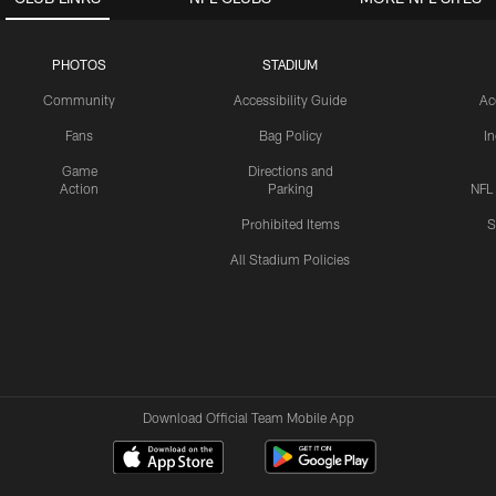
PHOTOS
STADIUM
Community
Accessibility Guide
Ac
Fans
Bag Policy
I
Game
Directions and
Action
Parking
NFL
Prohibited Items
S
All Stadium Policies
Download Official Team Mobile App