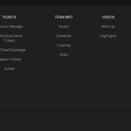
TICKETS
TEAM INFO
VIDEOS
count Manager
Roster
Mic'd Up
ndividual Game
Schedule
Highlights
Tickets
Coaches
 Ticket Exchange
Stats
eason Tickets
Suites