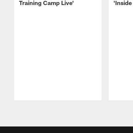
Training Camp Live'
'Inside
Pause
Play