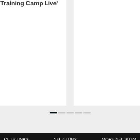
 Training Camp Live'
CLUB LINKS
NFL CLUBS
MORE NFL SITES