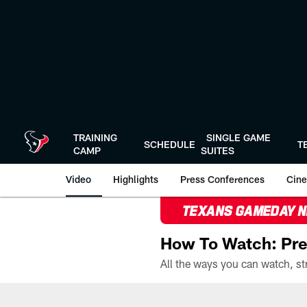
Skip
to
main
content
TRAINING
SINGLE GAME
SCHEDULE
T
CAMP
SUITES
Video
Highlights
Press Conferences
Cine
TEXANS GAMEDAY 
How To Watch: Pre