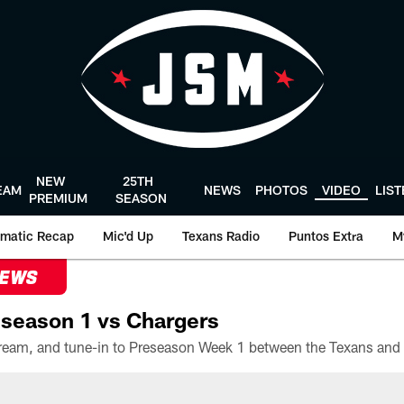
NEW
25TH
EAM
NEWS
PHOTOS
VIDEO
LIS
PREMIUM
SEASON
matic Recap
Mic'd Up
Texans Radio
Puntos Extra
M
NEWS
season 1 vs Chargers