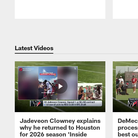
Pause
Play
Latest Videos
Jadeveon Clowney explains
DeMeco
why he returned to Houston
process
for 2026 season 'Inside
best ou