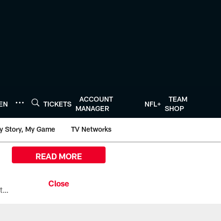
ACCOUNT
TEAM
TEN
TICKETS
NFL+
MANAGER
SHOP
y Story, My Game
TV Networks
READ MORE
All the ways you can watch, stream, and tune-in to Preseason Week 1 between the Texans and the Los Angeles Chargers at Reliant Stadium on August 13.