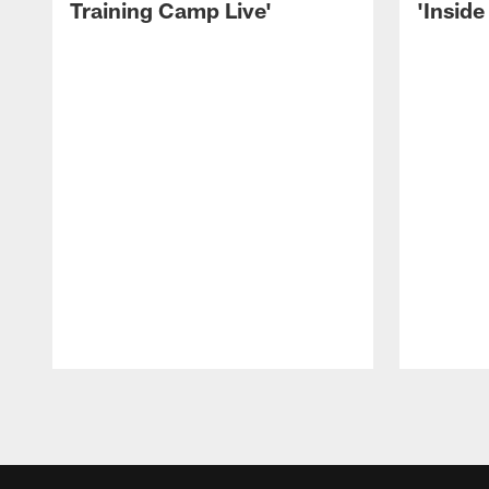
Training Camp Live'
'Inside
Pause
Play