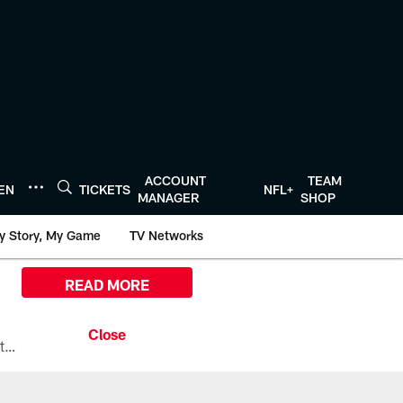
ACCOUNT
TEAM
TEN
TICKETS
NFL+
MANAGER
SHOP
y Story, My Game
TV Networks
READ MORE
All the ways you can watch, stream, and tune-in to Preseason Week 1 between the Texans and the Los Angeles Chargers at Reliant Stadium on August 13.