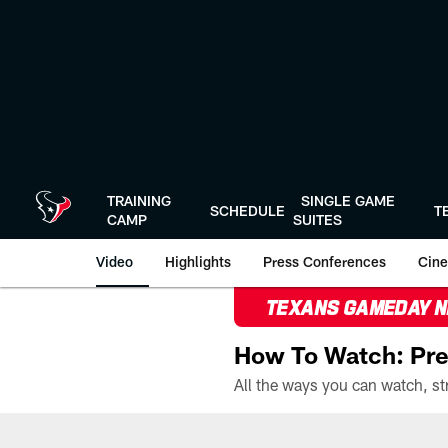
Skip
to
main
content
TRAINING
SINGLE GAME
SCHEDULE
T
CAMP
SUITES
Video
Highlights
Press Conferences
Cine
TEXANS GAMEDAY 
How To Watch: Pre