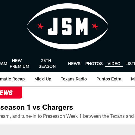
NEW
25TH
EAM
NEWS
PHOTOS
VIDEO
LIS
PREMIUM
SEASON
matic Recap
Mic'd Up
Texans Radio
Puntos Extra
M
NEWS
season 1 vs Chargers