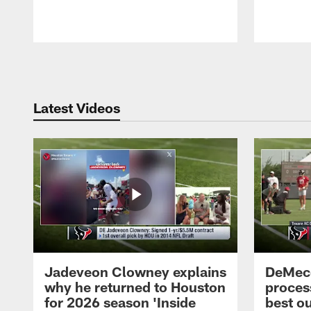
Pause
Play
Latest Videos
Jadeveon Clowney explains
DeMeco
why he returned to Houston
process
for 2026 season 'Inside
best ou