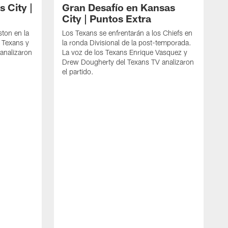
 City |
Gran Desafío en Kansas
City | Puntos Extra
ton en la
Los Texans se enfrentarán a los Chiefs en
s Texans y
la ronda Divisional de la post-temporada.
analizaron
La voz de los Texans Enrique Vasquez y
Drew Dougherty del Texans TV analizaron
el partido.
L
d
T
D
p