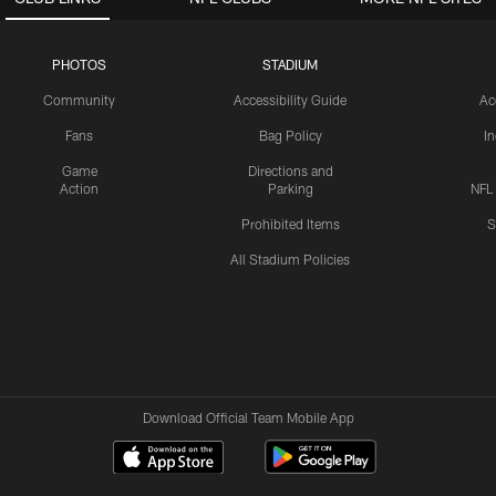
PHOTOS
STADIUM
Community
Accessibility Guide
Ac
Fans
Bag Policy
I
Game
Directions and
Action
Parking
NFL
Prohibited Items
S
All Stadium Policies
Download Official Team Mobile App