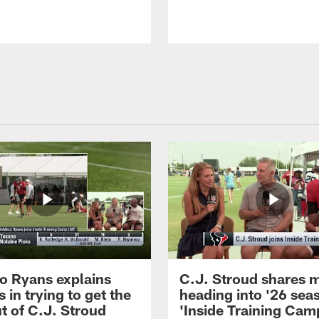
 Ryans explains
C.J. Stroud shares 
 in trying to get the
heading into '26 sea
t of C.J. Stroud
'Inside Training Camp