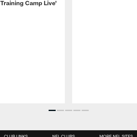
 Training Camp Live'
CLUB LINKS
NFL CLUBS
MORE NFL SITES