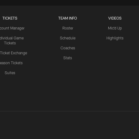
TICKETS
TEAM INFO
VIDEOS
count Manager
Roster
Mic'd Up
ndividual Game
Schedule
Highlights
Tickets
Coaches
 Ticket Exchange
Stats
eason Tickets
Suites