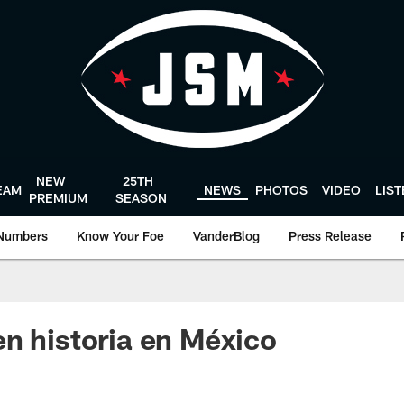
NEW
25TH
EAM
NEWS
PHOTOS
VIDEO
LIS
PREMIUM
SEASON
Numbers
Know Your Foe
VanderBlog
Press Release
n historia en México