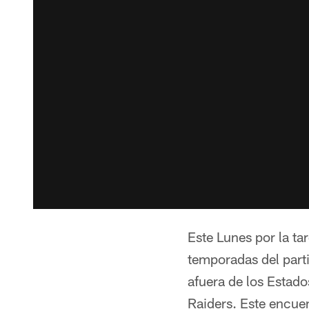
Este Lunes por la ta
temporadas del parti
afuera de los Estad
Raiders. Este encue