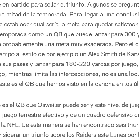
 en partido para sellar el triunfo. Algunos se pregun
da mitad de la temporada. Para llegar a una conclus
establecer cual sería la meta para quedar satisfech
 temporada como un QB que puede lanzar para 300 y
ía probablemente una meta muy exagerada. Pero el 
campo al estilo de por ejemplo un Alex Smith de Kan
 sus pases y lanzar para 180-220 yardas por juego,
o, mientras limita las intercepciones, no es una locu
ste es el QB que hemos visto en la cancha en los úl
 es el QB que Osweiler puede ser y este nivel de ju
 juego terrestre efectivo y de un cuadro defensivo 
 la NFL. De esta manera se han encontrado seis triun
iderar un triunfo sobre los Raiders este Lunes por 