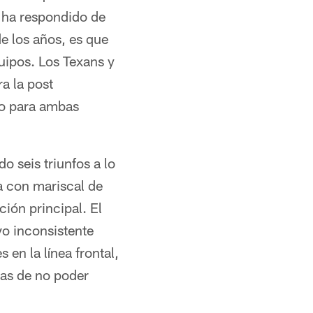
e ha respondido de
e los años, es que
uipos. Los Texans y
a la post
go para ambas
o seis triunfos a lo
a con mariscal de
ión principal. El
vo inconsistente
 en la línea frontal,
mas de no poder