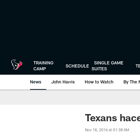
Skip
to
main
content
TRAINING
SINGLE GAME
SCHEDULE
T
CAMP
SUITES
News
John Harris
How to Watch
By The 
Texans hace
Nov 18, 2016 at 01:38 AM