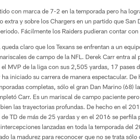
rtido con marca de 7-2 en la temporada pero ha logr
 extra y sobre los Chargers en un partido que San D
periodo. Fácilmente los Raiders pudieran contar co
queda claro que los Texans se enfrentan a un equi
mariscales de campo de la NFL. Derek Carr entra al
 el MVP de la liga con sus 2,505 yardas, 17 pases d
r ha iniciado su carrera de manera espectacular. De
mporadas completas, sólo el gran Dan Marino (68) l
pletó Carr. Es un mariscal de campo paciente pero
ien las trayectorias profundas. De hecho en el 2015
de TD de más de 25 yardas y en el 2016 se perfila p
intercepciones lanzadas en toda la temporada del 
do la madurez para reconocer que no se trata sólo d