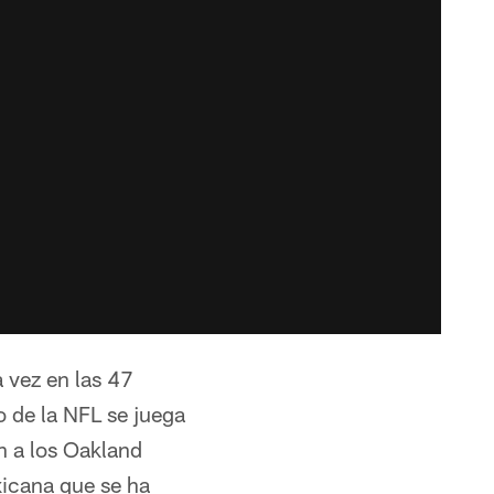
a vez en las 47
o de la NFL se juega
n a los Oakland
xicana que se ha