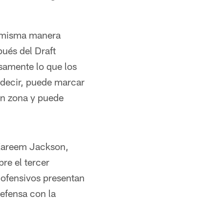
a misma manera
pués del Draft
amente lo que los
 decir, puede marcar
en zona y puede
a Kareem Jackson,
re el tercer
 ofensivos presentan
efensa con la