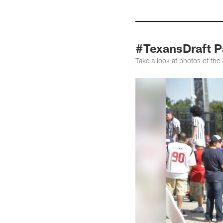
#TexansDraft P
Take a look at photos of th