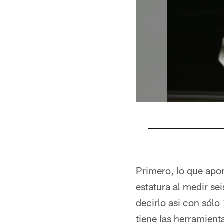
Pause
Pause
Play
Play
Primero, lo que apor
estatura al medir se
decirlo asi con sólo
tiene las herramient