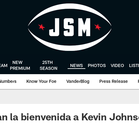
NEW
25TH
EAM
NEWS
PHOTOS
VIDEO
LIS
PREMIUM
SEASON
Numbers
Know Your Foe
VanderBlog
Press Release
an la bienvenida a Kevin John