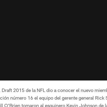
l Draft 2015 de la NFL dio a conocer el nuevo miem
cción número 16 el equipo del gerente general Rick 
ill O'Brien tomaron al esquinero Kevin Johnson de l