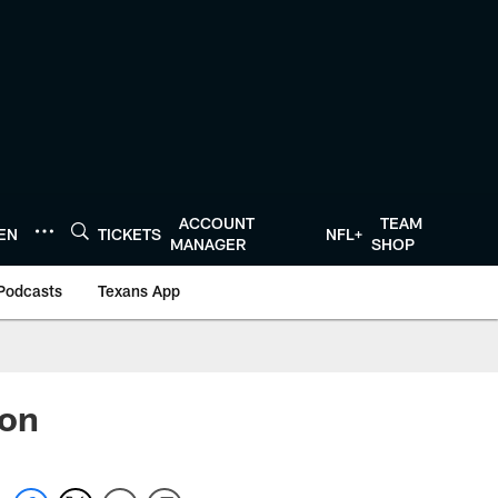
ACCOUNT
TEAM
TEN
TICKETS
NFL+
MANAGER
SHOP
Podcasts
Texans App
son