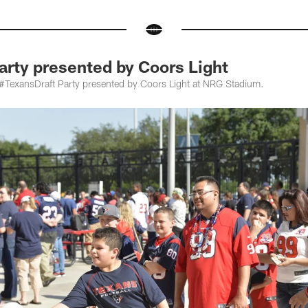
arty presented by Coors Light
e #TexansDraft Party presented by Coors Light at NRG Stadium.