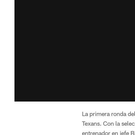
La primera ronda de
Texans. Con la sele
entrenador en jefe B