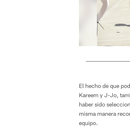
Pause
Pause
Play
Play
El hecho de que pod
Kareem y J-Jo, tamb
haber sido seleccion
misma manera reconoc
equipo.