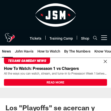
Skip
to
main
content
Tickets
Training Camp
Shop
Open menu button
News
John Harris
How to Watch
By The Numbers
Know You
TEXANS GAMEDAY NEWS
How To Watch: Preseason 1 vs Chargers
All the ways you can watch, stream, and tune-in to Preseason Week 1 between the Texans and the Los Angeles Chargers at Reliant Stadium on August 13.
READ MORE
Los "Playoffs" se acercan y