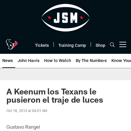
Skip
to
main
content
Tickets
Training Camp
Shop
Open menu button
News
John Harris
How to Watch
By The Numbers
Know You
A Keenum los Texans le
pusieron el traje de luces
Oct 18, 2013 at 04:01 AM
Gustavo Rangel