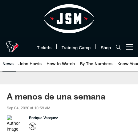
Skip
to
main
content
Tickets
Training Camp
Shop
Open menu button
News
John Harris
How to Watch
By The Numbers
Know You
A menos de una semana
Sep 04, 2020 at 10:59 AM
Enrique Vasquez