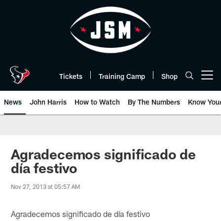
Skip
to
main
content
Tickets
Training Camp
Shop
Open menu button
News
John Harris
How to Watch
By The Numbers
Know You
Agradecemos significado de
día festivo
Nov 27, 2013 at 05:57 AM
Agradecemos significado de día festivo