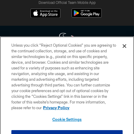
Download Official Team Mobile App
Unless you click “Reject Optional Cookies” you are agreeing to
the continued collection, storage, and use of cookies and
similar technologies (e.g., pixels) on this specific property,
Copyright © 2026 Houston Texans. All rights reserved. No portion of
device, and browser. Cookies and similar technologies are
HoustonTexans.com may be duplicated, redistributed or manipulated in any
form. By accessing any information beyond this page, you agree to abide by
used for a variety of purposes such as enhancing site
the HoustonTexans.com Privacy Policy, Code of Conduct, and Terms and
navigation, analyzing site usage, and assisting in our
Conditions.
marketing and advertising efforts, including targeted
advertising through third parties. You can further customize
PRIVACY POLICY
your cookie preferences and opt out of optional cookies by
clicking the “Cookies Settings” link in this banner or in the
ACCESSIBILITY
footer of this website’s homepage. For more information,
CONTACT US
please refer to our
Privacy Policy
AD CHOICES
Cookie Settings
YOUR PRIVACY CHOICES