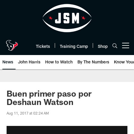
Skip
to
main
content
Tickets
Training Camp
Shop
Open menu button
News
John Harris
How to Watch
By The Numbers
Know You
Buen primer paso por
Deshaun Watson
Aug 11, 2017 at 02:24 AM