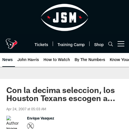
Skip
to
main
content
Tickets
Training Camp
Shop
Open menu button
News
John Harris
How to Watch
By The Numbers
Know You
Con la decima seleccion, los
Houston Texans escogen a...
Apr 24, 2007 at 05:03 AM
Enrique Vasquez