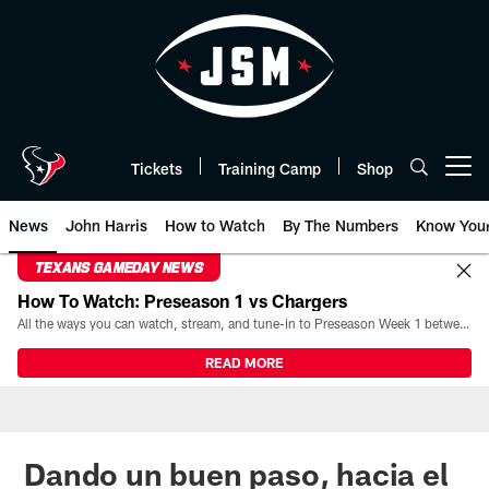
Skip
to
main
content
Tickets
Training Camp
Shop
Open menu button
News
John Harris
How to Watch
By The Numbers
Know You
TEXANS GAMEDAY NEWS
How To Watch: Preseason 1 vs Chargers
All the ways you can watch, stream, and tune-in to Preseason Week 1 between the Texans and the Los Angeles Chargers at Reliant Stadium on August 13.
READ MORE
Dando un buen paso, hacia el