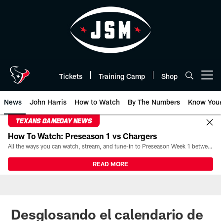
Skip
to
main
content
Tickets
Training Camp
Shop
Open menu button
News
John Harris
How to Watch
By The Numbers
Know You
TEXANS GAMEDAY NEWS
How To Watch: Preseason 1 vs Chargers
All the ways you can watch, stream, and tune-in to Preseason Week 1 between the Texans and the Los Angeles Chargers at Reliant Stadium on August 13.
READ MORE
Desglosando el calendario de