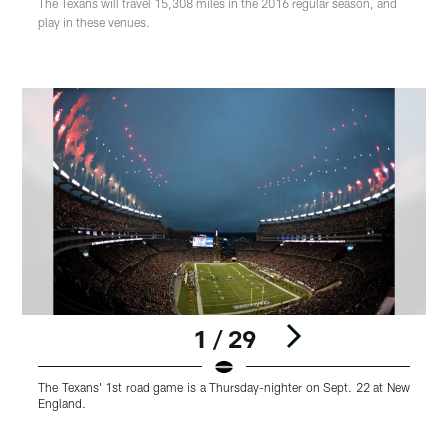
The Texans will travel 15,308 miles in the 2016 regular season, and
play in these venues.
1 / 29
The Texans' 1st road game is a Thursday-nighter on Sept. 22 at New
T
England.
E
Pause
Play