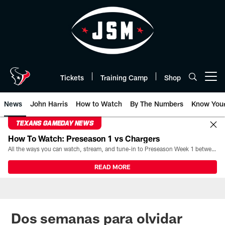
Skip
to
main
content
Tickets
Training Camp
Shop
Open menu button
News
John Harris
How to Watch
By The Numbers
Know You
TEXANS GAMEDAY NEWS
How To Watch: Preseason 1 vs Chargers
All the ways you can watch, stream, and tune-in to Preseason Week 1 between the Texans and the Los Angeles Chargers at Reliant Stadium on August 13.
READ MORE
Dos semanas para olvidar