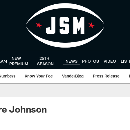
NEW
25TH
EAM
NEWS
PHOTOS
VIDEO
LIS
PREMIUM
SEASON
Numbers
Know Your Foe
VanderBlog
Press Release
dre Johnson