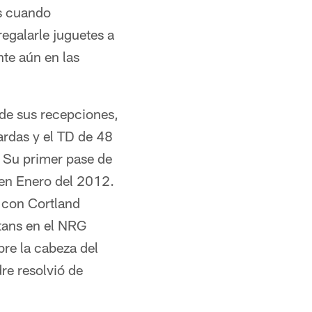
es cuando
egalarle juguetes a
te aún en las
 de sus recepciones,
ardas y el TD de 48
O Su primer pase de
 en Enero del 2012.
o con Cortland
tans en el NRG
bre la cabeza del
re resolvió de