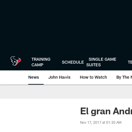
Skip
to
main
content
TRAINING
SINGLE GAME
SCHEDULE
T
CAMP
SUITES
News
John Harris
How to Watch
By The 
El gran An
Nov 17, 2017 at 01:35 AM