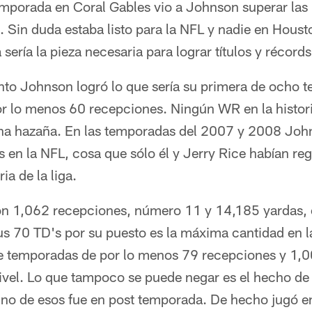
temporada en Coral Gables vio a Johnson superar las
. Sin duda estaba listo para la NFL y nadie en Hous
sería la pieza necesaria para lograr títulos y récord
anto Johnson logró lo que sería su primera de ocho 
r lo menos 60 recepciones. Ningún WR en la historia
ha hazaña. En las temporadas del 2007 y 2008 Johns
 en la NFL, cosa que sólo él y Jerry Rice habían reg
ia de la liga.
on 1,062 recepciones, número 11 y 14,185 yardas, 
Sus 70 TD's por su puesto es la máxima cantidad en la
ete temporadas de por lo menos 79 recepciones y 1,
ivel. Lo que tampoco se puede negar es el hecho de
uno de esos fue en post temporada. De hecho jugó e