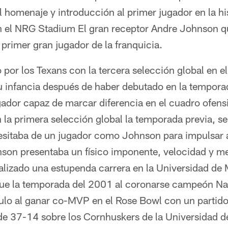
El homenaje y introducción al primer jugador en la hi
en el NRG Stadium El gran receptor Andre Johnson 
primer gran jugador de la franquicia.
or los Texans con la tercera selección global en el
su infancia después de haber debutado en la tempor
gador capaz de marcar diferencia en el cuadro ofen
la primera selección global la temporada previa, s
esitaba de un jugador como Johnson para impulsar a 
hnson presentaba un físico imponente, velocidad y m
lizado una estupenda carrera en la Universidad de 
fue la temporada del 2001 al coronarse campeón Nac
tulo al ganar co-MVP en el Rose Bowl con un partid
o de 37-14 sobre los Cornhuskers de la Universidad 