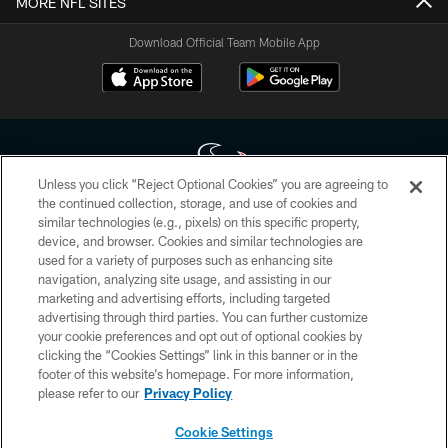
MORE NFL SITES
Download Official Team Mobile App
Unless you click “Reject Optional Cookies” you are agreeing to
the continued collection, storage, and use of cookies and
similar technologies (e.g., pixels) on this specific property,
Copyright © 2026 Houston Texans. All rights reserved. No portion of
device, and browser. Cookies and similar technologies are
HoustonTexans.com may be duplicated, redistributed or manipulated in any
form. By accessing any information beyond this page, you agree to abide by
used for a variety of purposes such as enhancing site
the HoustonTexans.com Privacy Policy, Code of Conduct, and Terms and
navigation, analyzing site usage, and assisting in our
Conditions.
marketing and advertising efforts, including targeted
advertising through third parties. You can further customize
PRIVACY POLICY
your cookie preferences and opt out of optional cookies by
clicking the “Cookies Settings” link in this banner or in the
ACCESSIBILITY
footer of this website’s homepage. For more information,
CONTACT US
please refer to our
Privacy Policy
AD CHOICES
Cookie Settings