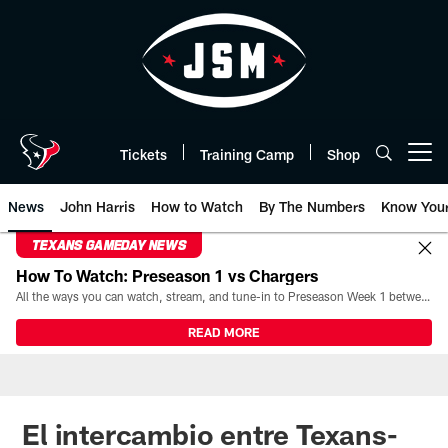
Skip
to
main
content
Tickets
Training Camp
Shop
Open menu button
News
John Harris
How to Watch
By The Numbers
Know You
TEXANS GAMEDAY NEWS
How To Watch: Preseason 1 vs Chargers
All the ways you can watch, stream, and tune-in to Preseason Week 1 between the Texans and the Los Angeles Chargers at Reliant Stadium on August 13.
READ MORE
El intercambio entre Texans-