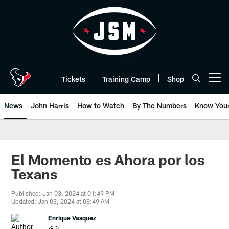
Skip
to
main
content
Tickets
Training Camp
Shop
Open menu button
News
John Harris
How to Watch
By The Numbers
Know You
El Momento es Ahora por los
Texans
Published: Jan 03, 2024 at 01:49 PM
Updated: Jan 03, 2024 at 08:49 AM
Enrique Vasquez