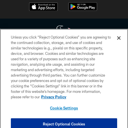
Unless you click “Reject Optional Cookies” you are agreeing to
the continued collection, storage, and use of cookies and
similar technologies (e.g., pixels) on this specific property,
Copyright © 2026 Houston Texans. All rights reserved. No portion of
device, and browser. Cookies and similar technologies are
HoustonTexans.com may be duplicated, redistributed or manipulated in any
form. By accessing any information beyond this page, you agree to abide by
used for a variety of purposes such as enhancing site
the HoustonTexans.com Privacy Policy, Code of Conduct, and Terms and
navigation, analyzing site usage, and assisting in our
Conditions.
marketing and advertising efforts, including targeted
advertising through third parties. You can further customize
PRIVACY POLICY
your cookie preferences and opt out of optional cookies by
clicking the “Cookies Settings” link in this banner or in the
ACCESSIBILITY
footer of this website’s homepage. For more information,
CONTACT US
please refer to our
Privacy Policy
AD CHOICES
Cookie Settings
YOUR PRIVACY CHOICES
COOKIE SETTINGS
Reject Optional Cookies