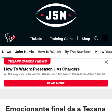
Skip
to
main
content
Tickets
Training Camp
Shop
Open menu button
News
John Harris
How to Watch
By The Numbers
Know You
TEXANS GAMEDAY NEWS
How To Watch: Preseason 1 vs Chargers
All the ways you can watch, stream, and tune-in to Preseason Week 1 between the Texans and the Los Angeles Chargers at Reliant Stadium on August 13.
READ MORE
Emocionante final da a Texans