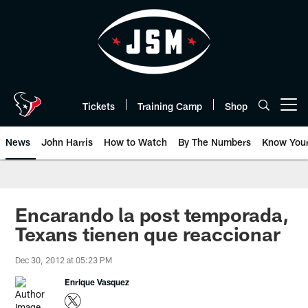
Skip
to
main
content
Tickets
Training Camp
Shop
Open menu button
News
John Harris
How to Watch
By The Numbers
Know You
Encarando la post temporada,
Texans tienen que reaccionar
Dec 30, 2012 at 05:23 PM
Enrique Vasquez