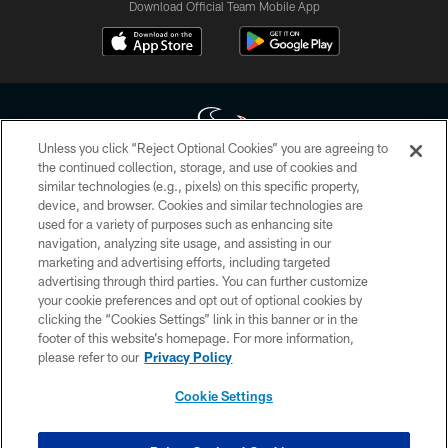
Download Official Team Mobile App
Unless you click “Reject Optional Cookies” you are agreeing to
the continued collection, storage, and use of cookies and
similar technologies (e.g., pixels) on this specific property,
Copyright © 2026 Houston Texans. All rights reserved. No portion of
device, and browser. Cookies and similar technologies are
HoustonTexans.com may be duplicated, redistributed or manipulated in any
form. By accessing any information beyond this page, you agree to abide by
used for a variety of purposes such as enhancing site
the HoustonTexans.com Privacy Policy, Code of Conduct, and Terms and
navigation, analyzing site usage, and assisting in our
Conditions.
marketing and advertising efforts, including targeted
advertising through third parties. You can further customize
PRIVACY POLICY
your cookie preferences and opt out of optional cookies by
clicking the “Cookies Settings” link in this banner or in the
ACCESSIBILITY
footer of this website’s homepage. For more information,
CONTACT US
please refer to our
Privacy Policy
AD CHOICES
Cookie Settings
YOUR PRIVACY CHOICES