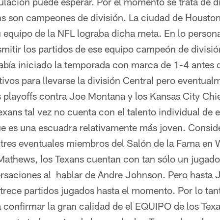
lación puede esperar. Por el momento se trata de disf
s son campeones de división. La ciudad de Housto
equipo de la NFL lograba dicha meta. En lo personal
smitir los partidos de ese equipo campeón de divisi
había iniciado la temporada con marca de 1-4 antes 
ivos para llevarse la división Central pero eventual
s playoffs contra Joe Montana y los Kansas City Chi
exans tal vez no cuenta con el talento individual de 
 que es una escuadra relativamente más joven. Consi
tres eventuales miembros del Salón de la Fama en
thews, los Texans cuentan con tan sólo un jugado
ersaciones al hablar de Andre Johnson. Pero hasta 
trece partidos jugados hasta el momento. Por lo tan
confirmar la gran calidad de el EQUIPO de los Tex