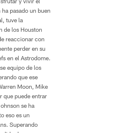
rutar y vivir el
n ha pasado un buen
, tuve la
ón de los Houston
de reaccionar con
mente perder en su
efs en el Astrodome.
ese equipo de los
derando que ese
 Warren Moon, Mike
r que puede entrar
Johnson se ha
to eso es un
ans. Superando