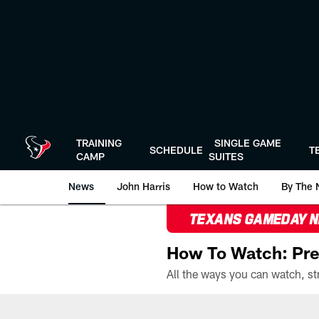
Skip
to
main
content
TRAINING
SINGLE GAME
SCHEDULE
T
CAMP
SUITES
News
John Harris
How to Watch
By The 
TEXANS GAMEDAY 
How To Watch: Pre