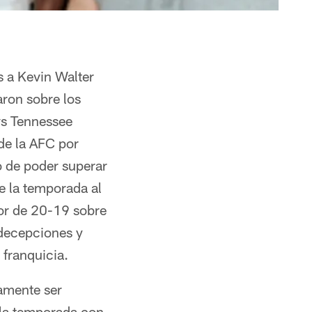
s a Kevin Walter
aron sobre los
vs Tennessee
de la AFC por
o de poder superar
e la temporada al
dor de 20-19 sobre
 decepciones y
 franquicia.
amente ser
 la temporada con