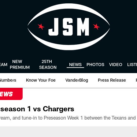
NEW
25TH
EAM
NEWS
PHOTOS
VIDEO
LIS
PREMIUM
SEASON
Numbers
Know Your Foe
VanderBlog
Press Release
NEWS
season 1 vs Chargers