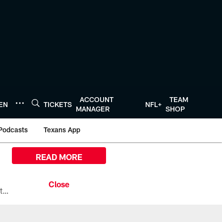
ACCOUNT
TEAM
TEN
TICKETS
NFL+
MANAGER
SHOP
Podcasts
Texans App
READ MORE
All the ways you can watch, stream, and tune-in to Preseason Week 1 between the Texans and the Los Angeles Chargers at Reliant Stadium on August 13.