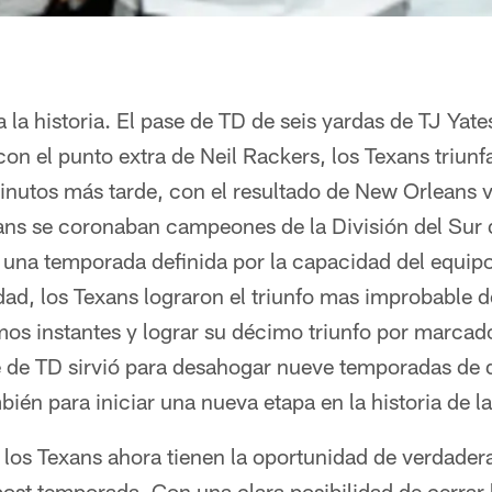
la historia. El pase de TD de seis yardas de TJ Yate
con el punto extra de Neil Rackers, los Texans triunf
nutos más tarde, con el resultado de New Orleans 
ans se coronaban campeones de la División del Sur 
 una temporada definida por la capacidad del equip
dad, los Texans lograron el triunfo mas improbable d
imos instantes y lograr su décimo triunfo por marca
e de TD sirvió para desahogar nueve temporadas de
bién para iniciar una nueva etapa en la historia de la
 los Texans ahora tienen la oportunidad de verdader
post temporada. Con una clara posibilidad de cerrar