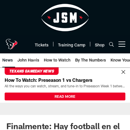
Skip
to
main
content
Tickets
Training Camp
Shop
Open menu button
News
John Harris
How to Watch
By The Numbers
Know You
TEXANS GAMEDAY NEWS
How To Watch: Preseason 1 vs Chargers
All the ways you can watch, stream, and tune-in to Preseason Week 1 between the Texans and the Los Angeles Chargers at Reliant Stadium on August 13.
READ MORE
Finalmente: Hay football en el