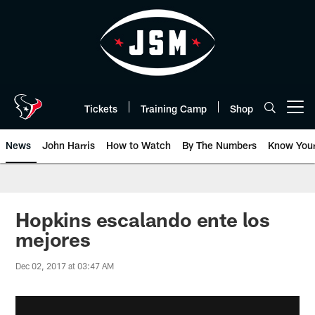
Skip
to
main
content
Tickets
Training Camp
Shop
Open menu button
News
John Harris
How to Watch
By The Numbers
Know You
Hopkins escalando ente los
mejores
Dec 02, 2017 at 03:47 AM