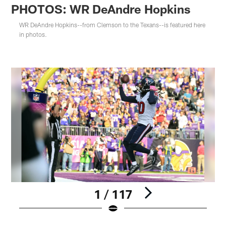
PHOTOS: WR DeAndre Hopkins
WR DeAndre Hopkins--from Clemson to the Texans--is featured here
in photos.
1 / 117
Pause
Play