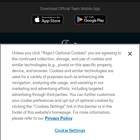
Download Official Team Mobile App
Unless you click “Reject Optional Cookies” you are agreeing to
the continued collection, storage, and use of cookies and
similar technologies (e.g., pixels) on this specific property,
Copyright © 2026 Houston Texans. All rights reserved. No portion of
device, and browser. Cookies and similar technologies are
HoustonTexans.com may be duplicated, redistributed or manipulated in any
form. By accessing any information beyond this page, you agree to abide by
used for a variety of purposes such as enhancing site
the HoustonTexans.com Privacy Policy, Code of Conduct, and Terms and
navigation, analyzing site usage, and assisting in our
Conditions.
marketing and advertising efforts, including targeted
advertising through third parties. You can further customize
PRIVACY POLICY
your cookie preferences and opt out of optional cookies by
clicking the “Cookies Settings” link in this banner or in the
ACCESSIBILITY
footer of this website’s homepage. For more information,
CONTACT US
please refer to our
Privacy Policy
AD CHOICES
Cookie Settings
YOUR PRIVACY CHOICES