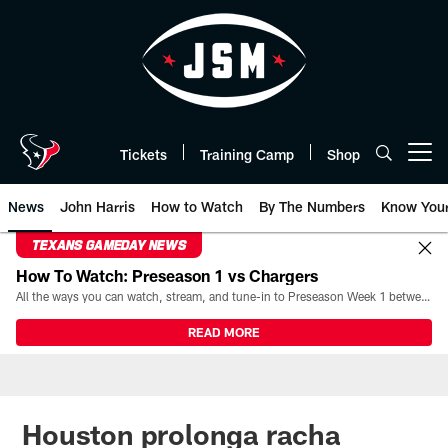
Skip
to
main
content
Tickets
Training Camp
Shop
Open menu button
News
John Harris
How to Watch
By The Numbers
Know You
TEXANS GAMEDAY NEWS
How To Watch: Preseason 1 vs Chargers
All the ways you can watch, stream, and tune-in to Preseason Week 1 between the Texans and the Los Angeles Chargers at Reliant Stadium on August 13.
READ MORE
Houston prolonga racha