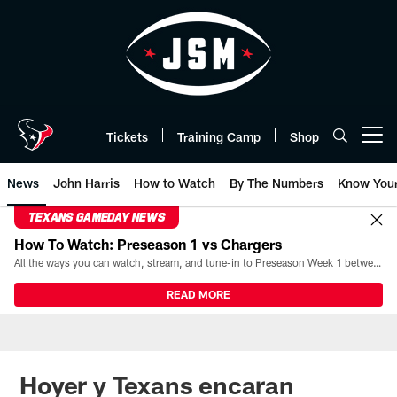
Skip
to
main
content
Tickets
Training Camp
Shop
Open menu button
News
John Harris
How to Watch
By The Numbers
Know You
TEXANS GAMEDAY NEWS
How To Watch: Preseason 1 vs Chargers
All the ways you can watch, stream, and tune-in to Preseason Week 1 between the Texans and the Los Angeles Chargers at Reliant Stadium on August 13.
READ MORE
Hoyer y Texans encaran