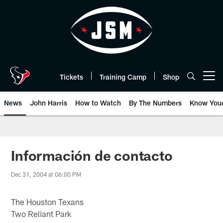
Skip
to
main
content
Tickets
Training Camp
Shop
Open menu button
News
John Harris
How to Watch
By The Numbers
Know You
Información de contacto
Dec 31, 2004 at 06:00 PM
The Houston Texans
Two Reliant Park