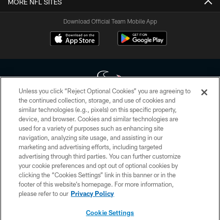
MORE NFL SITES
Download Official Team Mobile App
Unless you click “Reject Optional Cookies” you are agreeing to
the continued collection, storage, and use of cookies and
similar technologies (e.g., pixels) on this specific property,
Copyright © 2026 Houston Texans. All rights reserved. No portion of
device, and browser. Cookies and similar technologies are
HoustonTexans.com may be duplicated, redistributed or manipulated in any
form. By accessing any information beyond this page, you agree to abide by
used for a variety of purposes such as enhancing site
the HoustonTexans.com Privacy Policy, Code of Conduct, and Terms and
navigation, analyzing site usage, and assisting in our
Conditions.
marketing and advertising efforts, including targeted
advertising through third parties. You can further customize
PRIVACY POLICY
your cookie preferences and opt out of optional cookies by
clicking the “Cookies Settings” link in this banner or in the
ACCESSIBILITY
footer of this website’s homepage. For more information,
CONTACT US
please refer to our
Privacy Policy
AD CHOICES
Cookie Settings