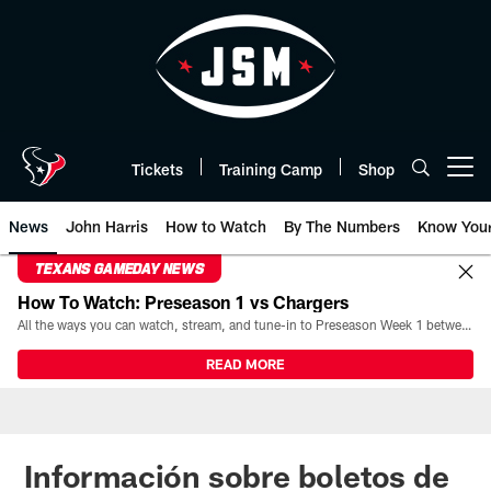
Skip
to
main
content
Tickets
Training Camp
Shop
Open menu button
News
John Harris
How to Watch
By The Numbers
Know You
TEXANS GAMEDAY NEWS
How To Watch: Preseason 1 vs Chargers
All the ways you can watch, stream, and tune-in to Preseason Week 1 between the Texans and the Los Angeles Chargers at Reliant Stadium on August 13.
READ MORE
Información sobre boletos de