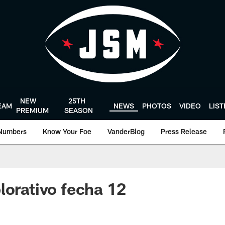
NEW
25TH
EAM
NEWS
PHOTOS
VIDEO
LIS
PREMIUM
SEASON
Numbers
Know Your Foe
VanderBlog
Press Release
lorativo fecha 12