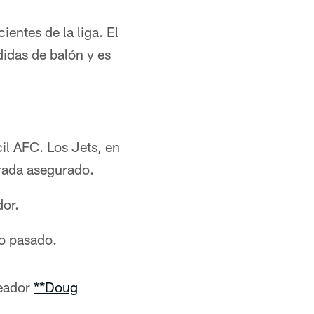
entes de la liga. El
didas de balón y es
cil AFC. Los Jets, en
orada asegurado.
dor.
o pasado.
teador
**Doug