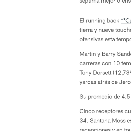
séptima mejor ofens
El running back
**Cu
tierra y nueve touc
ofensivas esta tempo
Martin y Barry Sande
carreras con 10 tem
Tony Dorsett (12,739
yardas atrás de Jerom
Su promedio de 4.5 
Cinco receptores c
34. Santana Moss es
recepciones y en to