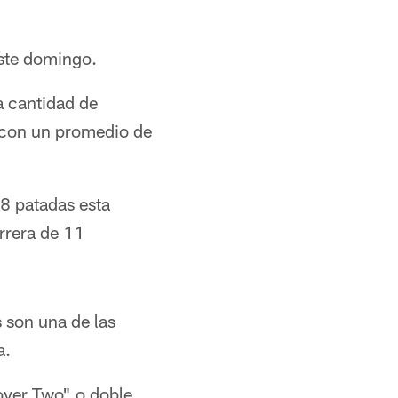
este domingo.
 cantidad de
a con un promedio de
8 patadas esta
rrera de 11
 son una de las
a.
over Two" o doble