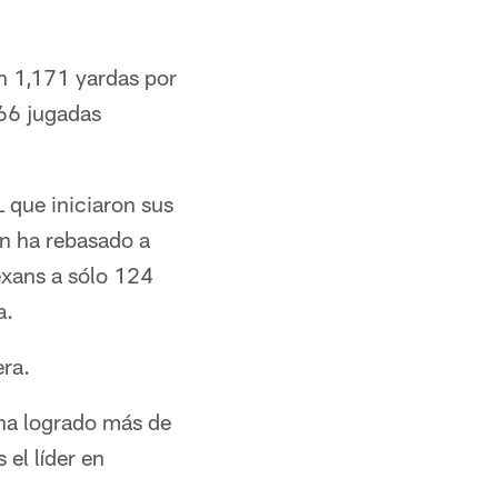
on 1,171 yardas por
666 jugadas
L que iniciaron sus
n ha rebasado a
Texans a sólo 124
a.
era.
ha logrado más de
 el líder en