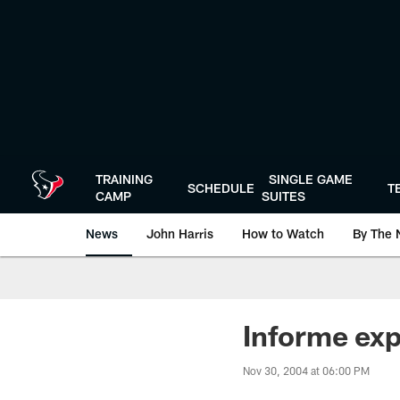
Skip
to
main
content
TRAINING
SINGLE GAME
SCHEDULE
T
CAMP
SUITES
News
John Harris
How to Watch
By The 
Informe exp
Nov 30, 2004 at 06:00 PM