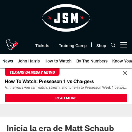
Skip
to
main
content
Tickets
Training Camp
Shop
Open menu button
News
John Harris
How to Watch
By The Numbers
Know You
TEXANS GAMEDAY NEWS
How To Watch: Preseason 1 vs Chargers
All the ways you can watch, stream, and tune-in to Preseason Week 1 between the Texans and the Los Angeles Chargers at Reliant Stadium on August 13.
READ MORE
Inicia la era de Matt Schaub