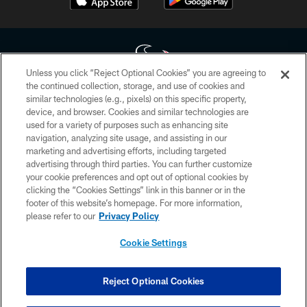
Unless you click “Reject Optional Cookies” you are agreeing to
the continued collection, storage, and use of cookies and
similar technologies (e.g., pixels) on this specific property,
Copyright © 2026 Houston Texans. All rights reserved. No portion of
device, and browser. Cookies and similar technologies are
HoustonTexans.com may be duplicated, redistributed or manipulated in any
form. By accessing any information beyond this page, you agree to abide by
used for a variety of purposes such as enhancing site
the HoustonTexans.com Privacy Policy, Code of Conduct, and Terms and
navigation, analyzing site usage, and assisting in our
Conditions.
marketing and advertising efforts, including targeted
advertising through third parties. You can further customize
PRIVACY POLICY
your cookie preferences and opt out of optional cookies by
clicking the “Cookies Settings” link in this banner or in the
ACCESSIBILITY
footer of this website’s homepage. For more information,
CONTACT US
please refer to our
Privacy Policy
AD CHOICES
Cookie Settings
YOUR PRIVACY CHOICES
COOKIE SETTINGS
Reject Optional Cookies
PREFERENCE CENTER