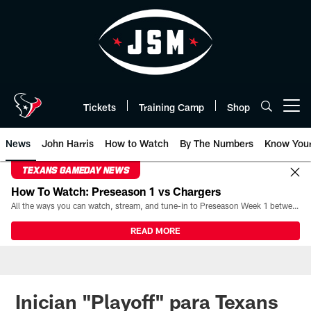
Skip
to
main
content
Tickets
Training Camp
Shop
Open menu button
News
John Harris
How to Watch
By The Numbers
Know You
TEXANS GAMEDAY NEWS
How To Watch: Preseason 1 vs Chargers
All the ways you can watch, stream, and tune-in to Preseason Week 1 between the Texans and the Los Angeles Chargers at Reliant Stadium on August 13.
READ MORE
Inician "Playoff" para Texans