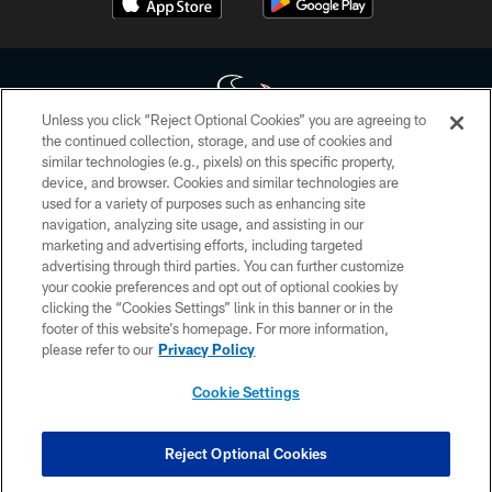
Unless you click “Reject Optional Cookies” you are agreeing to
the continued collection, storage, and use of cookies and
similar technologies (e.g., pixels) on this specific property,
Copyright © 2026 Houston Texans. All rights reserved. No portion of
device, and browser. Cookies and similar technologies are
HoustonTexans.com may be duplicated, redistributed or manipulated in any
form. By accessing any information beyond this page, you agree to abide by
used for a variety of purposes such as enhancing site
the HoustonTexans.com Privacy Policy, Code of Conduct, and Terms and
navigation, analyzing site usage, and assisting in our
Conditions.
marketing and advertising efforts, including targeted
advertising through third parties. You can further customize
PRIVACY POLICY
your cookie preferences and opt out of optional cookies by
clicking the “Cookies Settings” link in this banner or in the
ACCESSIBILITY
footer of this website’s homepage. For more information,
CONTACT US
please refer to our
Privacy Policy
AD CHOICES
Cookie Settings
YOUR PRIVACY CHOICES
COOKIE SETTINGS
Reject Optional Cookies
PREFERENCE CENTER