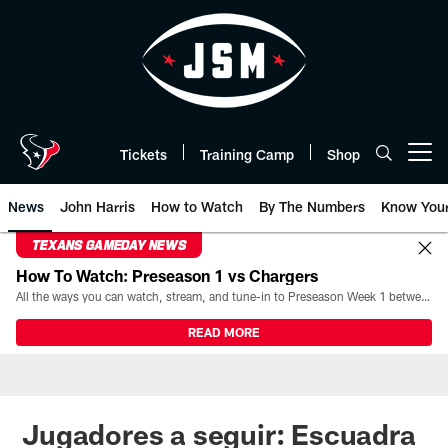
Skip
to
main
content
Tickets
Training Camp
Shop
Open menu button
News
John Harris
How to Watch
By The Numbers
Know You
TEXANS GAMEDAY NEWS
How To Watch: Preseason 1 vs Chargers
All the ways you can watch, stream, and tune-in to Preseason Week 1 between the Texans and the Los Angeles Chargers at Reliant Stadium on August 13.
READ MORE
Jugadores a seguir: Escuadra