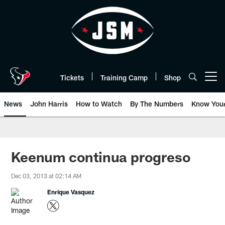
Skip
to
main
content
Tickets
Training Camp
Shop
Open menu button
News
John Harris
How to Watch
By The Numbers
Know You
Keenum continua progreso
Dec 03, 2013 at 02:14 AM
Enrique Vasquez