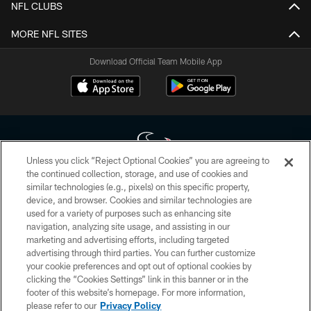
NFL CLUBS
MORE NFL SITES
Download Official Team Mobile App
Unless you click “Reject Optional Cookies” you are agreeing to
the continued collection, storage, and use of cookies and
similar technologies (e.g., pixels) on this specific property,
Copyright © 2026 Houston Texans. All rights reserved. No portion of
device, and browser. Cookies and similar technologies are
HoustonTexans.com may be duplicated, redistributed or manipulated in any
form. By accessing any information beyond this page, you agree to abide by
used for a variety of purposes such as enhancing site
the HoustonTexans.com Privacy Policy, Code of Conduct, and Terms and
navigation, analyzing site usage, and assisting in our
Conditions.
marketing and advertising efforts, including targeted
advertising through third parties. You can further customize
PRIVACY POLICY
your cookie preferences and opt out of optional cookies by
clicking the “Cookies Settings” link in this banner or in the
ACCESSIBILITY
footer of this website’s homepage. For more information,
CONTACT US
please refer to our
Privacy Policy