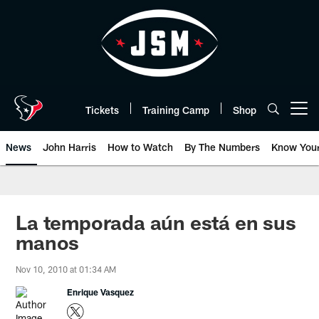
Skip
to
main
content
Tickets
Training Camp
Shop
Open menu button
News
John Harris
How to Watch
By The Numbers
Know You
La temporada aún está en sus
manos
Nov 10, 2010 at 01:34 AM
Enrique Vasquez