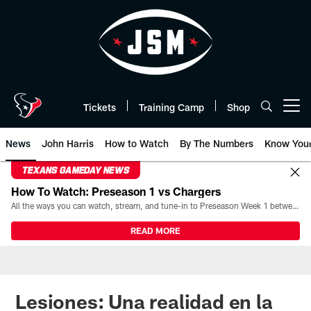
Skip
to
main
content
Tickets
Training Camp
Shop
Open menu button
News
John Harris
How to Watch
By The Numbers
Know You
TEXANS GAMEDAY NEWS
How To Watch: Preseason 1 vs Chargers
All the ways you can watch, stream, and tune-in to Preseason Week 1 between the Texans and the Los Angeles Chargers at Reliant Stadium on August 13.
READ MORE
Lesiones: Una realidad en la