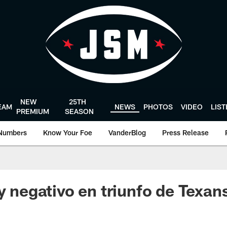
NEW
25TH
EAM
NEWS
PHOTOS
VIDEO
LIS
PREMIUM
SEASON
Numbers
Know Your Foe
VanderBlog
Press Release
y negativo en triunfo de Texan