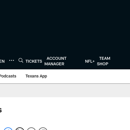
ACCOUNT
TEAM
TEN
TICKETS
NFL+
MANAGER
SHOP
Podcasts
Texans App
s