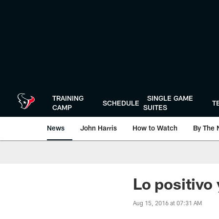
Skip
to
main
content
TRAINING
SINGLE GAME
SCHEDULE
T
CAMP
SUITES
News
John Harris
How to Watch
By The 
Lo positivo 
Aug 15, 2016 at 07:31 AM