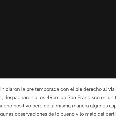
niciaron la pre temporada con el pie derecho al visi
, despacharon a los 49ers de San Francisco en un 
 mucho positivo pero de la misma manera algunos asp
algunas observaciones de lo bueno y lo malo del part