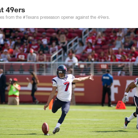
t 49ers
ures from the #Texans preseason opener against the 49ers.