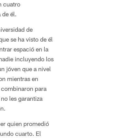
n cuatro
de él.
iversidad de
que se ha visto de él
trar espació en la
 nadie incluyendo los
n jóven que a nivel
on mientras en
se combinaron para
no les garantiza
on.
ler quien promedió
undo cuarto. El