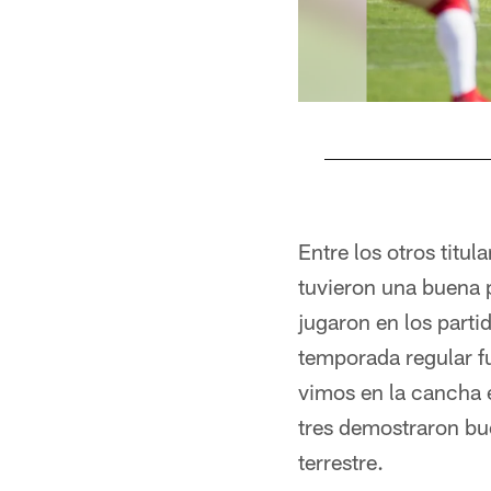
Pause
Pause
Play
Play
Entre los otros tit
tuvieron una buena 
jugaron en los parti
temporada regular fu
vimos en la cancha en
tres demostraron bu
terrestre.