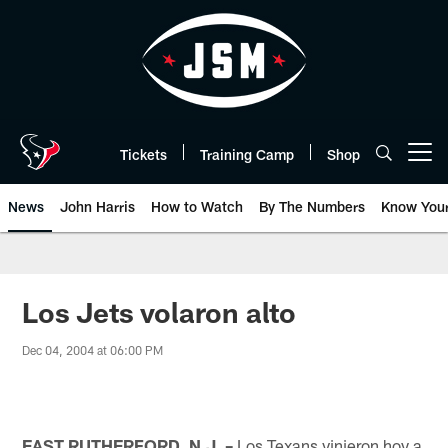
Skip
to
main
content
Tickets
Training Camp
Shop
Open menu button
News
John Harris
How to Watch
By The Numbers
Know You
Los Jets volaron alto
Dec 04, 2004 at 06:00 PM
EAST RUTHERFORD, N.J. –
Los Texans vinieron hoy a