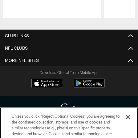
Pause
Play
CLUB LINKS
NFL CLUBS
MORE NFL SITES
Download Official Team Mobile App
Unless you click “Reject Optional Cookies” you are agreeing to
the continued collection, storage, and use of cookies and
similar technologies (e.g., pixels) on this specific property,
Copyright © 2026 Houston Texans. All rights reserved. No portion of
device, and browser. Cookies and similar technologies are
HoustonTexans.com may be duplicated, redistributed or manipulated in any