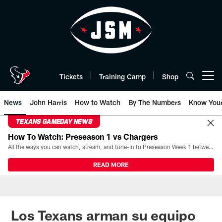
Skip
to
main
content
Tickets
Training Camp
Shop
Open menu button
News
John Harris
How to Watch
By The Numbers
Know You
TEXANS GAMEDAY NEWS
How To Watch: Preseason 1 vs Chargers
All the ways you can watch, stream, and tune-in to Preseason Week 1 between the Texans and the Los Angeles Chargers at Reliant Stadium on August 13.
READ MORE
Los Texans arman su equipo