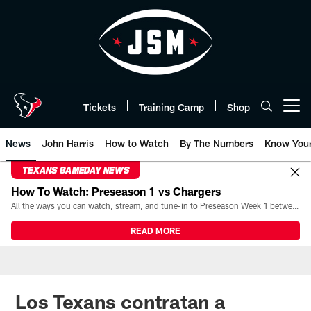
Skip
to
main
content
Tickets
Training Camp
Shop
Open menu button
News
John Harris
How to Watch
By The Numbers
Know You
TEXANS GAMEDAY NEWS
How To Watch: Preseason 1 vs Chargers
All the ways you can watch, stream, and tune-in to Preseason Week 1 between the Texans and the Los Angeles Chargers at Reliant Stadium on August 13.
READ MORE
Los Texans contratan a