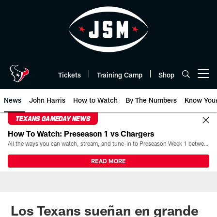
Skip
to
main
content
Tickets
Training Camp
Shop
Open menu button
News
John Harris
How to Watch
By The Numbers
Know You
TEXANS GAMEDAY NEWS
How To Watch: Preseason 1 vs Chargers
All the ways you can watch, stream, and tune-in to Preseason Week 1 between the Texans and the Los Angeles Chargers at Reliant Stadium on August 13.
READ MORE
Los Texans sueñan en grande