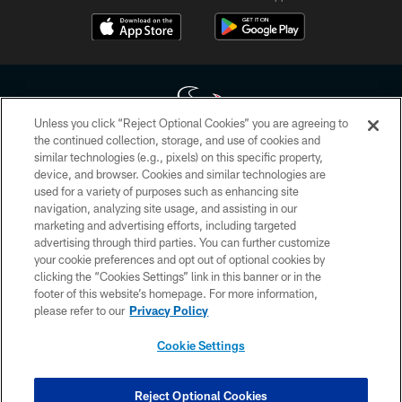
Unless you click “Reject Optional Cookies” you are agreeing to
the continued collection, storage, and use of cookies and
similar technologies (e.g., pixels) on this specific property,
Copyright © 2026 Houston Texans. All rights reserved. No portion of
device, and browser. Cookies and similar technologies are
HoustonTexans.com may be duplicated, redistributed or manipulated in any
form. By accessing any information beyond this page, you agree to abide by
used for a variety of purposes such as enhancing site
the HoustonTexans.com Privacy Policy, Code of Conduct, and Terms and
navigation, analyzing site usage, and assisting in our
Conditions.
marketing and advertising efforts, including targeted
advertising through third parties. You can further customize
PRIVACY POLICY
your cookie preferences and opt out of optional cookies by
clicking the “Cookies Settings” link in this banner or in the
ACCESSIBILITY
footer of this website’s homepage. For more information,
CONTACT US
please refer to our
Privacy Policy
AD CHOICES
Cookie Settings
YOUR PRIVACY CHOICES
COOKIE SETTINGS
Reject Optional Cookies