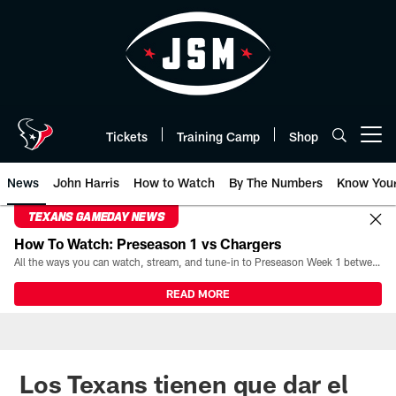
Skip
to
main
content
Tickets
Training Camp
Shop
Open menu button
News
John Harris
How to Watch
By The Numbers
Know You
TEXANS GAMEDAY NEWS
How To Watch: Preseason 1 vs Chargers
All the ways you can watch, stream, and tune-in to Preseason Week 1 between the Texans and the Los Angeles Chargers at Reliant Stadium on August 13.
READ MORE
Los Texans tienen que dar el