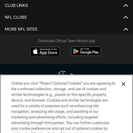
CLUB LINKS
NFL CLUBS
MORE NFL SITES
Download Official Team Mobile App
Unless you click “Reject Optional Cookies” you are agreeing to
the continued collection, storage, and use of cookies and
similar technologies (e.g., pixels) on this specific property,
Copyright © 2026 Houston Texans. All rights reserved. No portion of
device, and browser. Cookies and similar technologies are
HoustonTexans.com may be duplicated, redistributed or manipulated in any
form. By accessing any information beyond this page, you agree to abide by
used for a variety of purposes such as enhancing site
the HoustonTexans.com Privacy Policy, Code of Conduct, and Terms and
navigation, analyzing site usage, and assisting in our
Conditions.
marketing and advertising efforts, including targeted
advertising through third parties. You can further customize
PRIVACY POLICY
your cookie preferences and opt out of optional cookies by