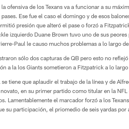
a ofensiva de los Texans va a funcionar a su máxima
4 pases. Ese fue el caso el domingo y de esos balon
itió presión que alteró el pase o forzó a Fitzpatrick 
ackle izquierdo Duane Brown tuvo uno de sus peores
ierre-Paul le causo muchos problemas a lo largo del
straron sólo dos capturas de QB pero esto no reflejó
ón a la los Giants sometieron a Fitzpatrick a lo largo
e tiene que aplaudir el trabajo de la línea y de Alfr
El novato, en su primer partido como titular en la NFL
os. Lamentablemente el marcador forzó a los Texans 
fue su participación, el priomedio de seis yardas por