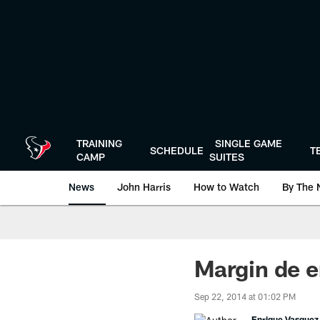
Skip
to
main
content
TRAINING
SINGLE GAME
SCHEDULE
T
CAMP
SUITES
News
John Harris
How to Watch
By The 
Margin de e
Sep 22, 2014 at 01:02 PM
Enrique Vasquez