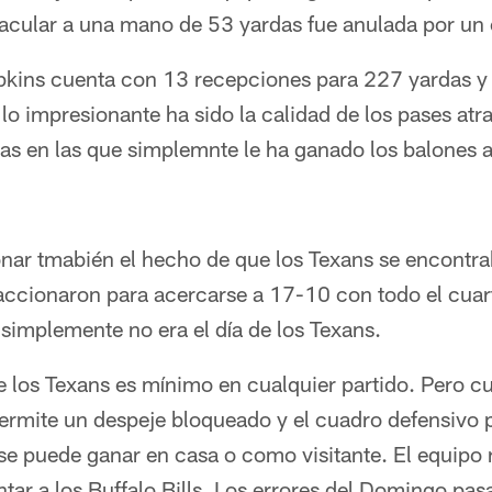
acular a una mano de 53 yardas fue anulada por un 
pkins cuenta con 13 recepciones para 227 yardas y
lo impresionante ha sido la calidad de los pases at
das en las que simplemnte le ha ganado los balones a
nar tmabién el hecho de que los Texans se encontrab
ccionaron para acercarse a 17-10 con todo el cuart
 simplemente no era el día de los Texans.
e los Texans es mínimo en cualquier partido. Pero c
permite un despeje bloqueado y el cuadro defensivo 
 se puede ganar en casa o como visitante. El equipo 
ar a los Buffalo Bills. Los errores del Domingo pas