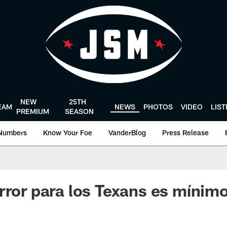
NEW
25TH
EAM
NEWS
PHOTOS
VIDEO
LIS
PREMIUM
SEASON
Numbers
Know Your Foe
VanderBlog
Press Release
rror para los Texans es mínim