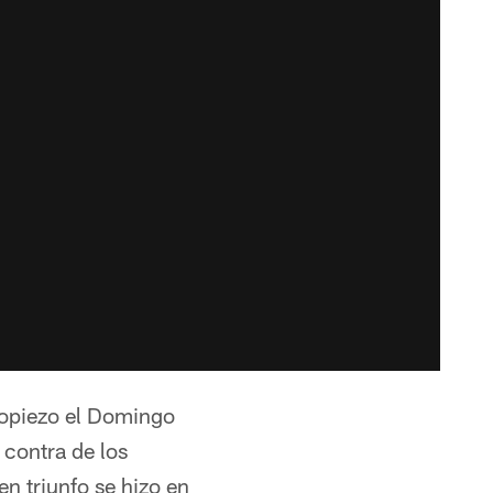
ropiezo el Domingo
 contra de los
n triunfo se hizo en