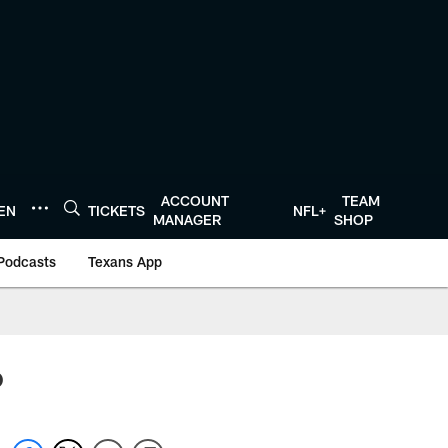
ACCOUNT
TEAM
TEN
TICKETS
NFL+
MANAGER
SHOP
Podcasts
Texans App
o