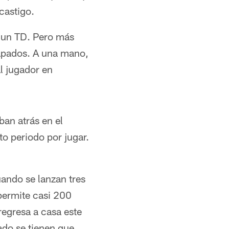
castigo.
 un TD. Pero más
rapados. A una mano,
l jugador en
an atrás en el
o periodo por jugar.
uando se lanzan tres
permite casi 200
regresa a casa este
ado se tienen que